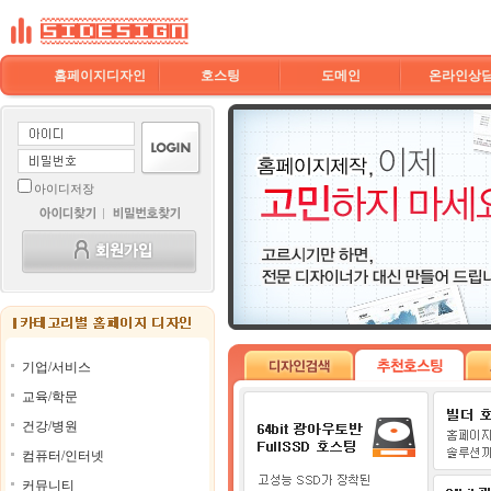
홈페이지디자인
호스팅
도메인
온라인상
아이디저장
기업/서비스
교육/학문
건강/병원
컴퓨터/인터넷
커뮤니티